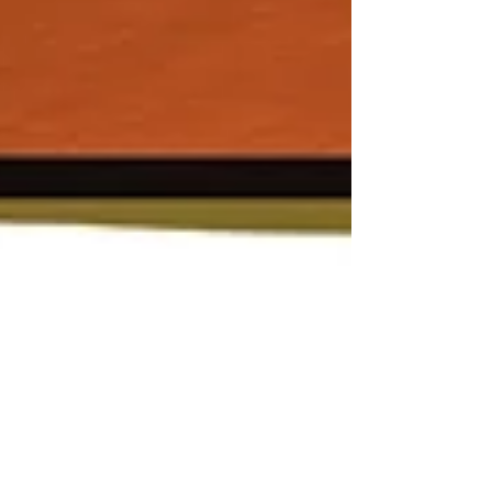
Geschichten
*Provisions-Links/
Affiliate-Links: Die mit