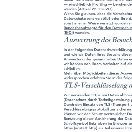
— einschließlich Profiling — beruhend
werden (Artikel 22 DSGVO)
Wenn Sie glauben, dass die Verarbeitu
Datenschutzrecht verstößt oder Ihre d
sonst in einer Weise verletzt worden si
Bundesbeauftragte für den Datenschutz
(BfDI)
wenden.
Auswertung des Besuch
In der folgenden Datenschutzerklärung 
und wie wir Daten Ihres Besuchs diese
Auswertung der gesammelten Daten er
wir können von Ihrem Verhalten auf die
schließen.
Mehr über Möglichkeiten dieser Auswe
widersprechen erfahren Sie in der fol
TLS-Verschlüsselung m
Wir verwenden https um Daten abhörsi
(Datenschutz durch Technikgestaltung
Durch den Einsatz von TLS (Transport L
Verschlüsselungsprotokoll zur sichere
können wir den Schutz vertraulicher Dat
Benutzung dieser Absicherung der Dat
Schloßsymbol links oben im Browser 
https (anstatt http) als Teil unserer In