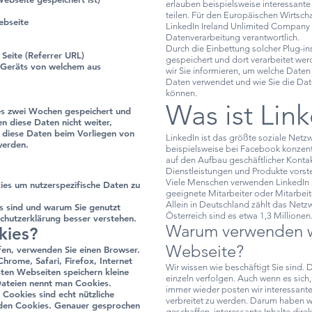
erlauben beispielsweise interessante
teilen. Für den Europäischen Wirtsch
ebseite
LinkedIn Ireland Unlimited Company W
Datenverarbeitung verantwortlich.
Durch die Einbettung solcher Plug-in
Seite (Referrer URL)
gespeichert und dort verarbeitet wer
 Geräts von welchem aus
wir Sie informieren, um welche Daten
Daten verwendet und wie Sie die Dat
können.
Was ist Lin
es zwei Wochen gespeichert und
n diese Daten nicht weiter,
s diese Daten beim Vorliegen von
LinkedIn ist das größte soziale Netz
werden.
beispielsweise bei Facebook konzent
auf den Aufbau geschäftlicher Konta
Dienstleistungen und Produkte vorst
Viele Menschen verwenden LinkedIn 
es um nutzerspezifische Daten zu
geeignete Mitarbeiter oder Mitarbeite
Allein in Deutschland zählt das Netzw
s sind und warum Sie genutzt
Österreich sind es etwa 1,3 Millionen
chutzerklärung besser verstehen.
Warum verwenden wi
kies?
Webseite?
fen, verwenden Sie einen Browser.
hrome, Safari, Firefox, Internet
Wir wissen wie beschäftigt Sie sind.
ten Webseiten speichern kleine
einzeln verfolgen. Auch wenn es sich
Dateien nennt man Cookies.
immer wieder posten wir interessante
 Cookies sind echt nützliche
verbreitet zu werden. Darum haben w
enden Cookies. Genauer gesprochen
geschaffen, interessante Inhalte direkt