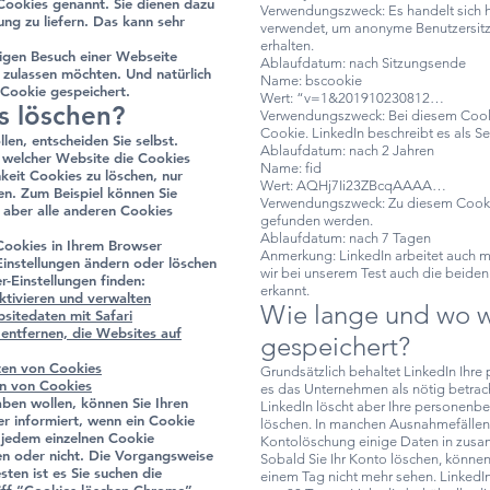
Cookies genannt. Sie dienen dazu
Verwendungszweck: Es handelt sich h
ng zu liefern. Das kann sehr
verwendet, um anonyme Benutzersitz
erhalten.
igen Besuch einer Webseite
Ablaufdatum: nach Sitzungsende
 zulassen möchten. Und natürlich
Name: bscookie
 Cookie gespeichert.
Wert: “v=1&201910230812…
s löschen?
Verwendungszweck: Bei diesem Cookie
Cookie. LinkedIn beschreibt es als S
en, entscheiden Sie selbst.
Ablaufdatum: nach 2 Jahren
welcher Website die Cookies
Name: fid
eit Cookies zu löschen, nur
Wert: AQHj7Ii23ZBcqAAAA…
ren. Zum Beispiel können Sie
Verwendungszweck: Zu diesem Cooki
 aber alle anderen Cookies
gefunden werden.
Ablaufdatum: nach 7 Tagen
Cookies in Ihrem Browser
Anmerkung: LinkedIn arbeitet auch 
instellungen ändern oder löschen
wir bei unserem Test auch die beide
r-Einstellungen finden:
erkannt.
ktivieren und verwalten
Wie lange und wo 
sitedaten mit Safari
 entfernen, die Websites auf
gespeichert?
ten von Cookies
Grundsätzlich behaltet LinkedIn Ihr
en von Cookies
es das Unternehmen als nötig betrac
aben wollen, können Sie Ihren
LinkedIn löscht aber Ihre personenb
er informiert, wenn ein Cookie
löschen. In manchen Ausnahmefällen b
i jedem einzelnen Cookie
Kontolöschung einige Daten in zusa
en oder nicht. Die Vorgangsweise
Sobald Sie Ihr Konto löschen, könne
ten ist es Sie suchen die
einem Tag nicht mehr sehen. LinkedIn