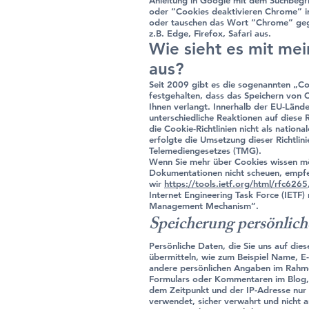
Anleitung in Google mit dem Suchbegr
oder “Cookies deaktivieren Chrome” i
oder tauschen das Wort “Chrome” ge
z.B. Edge, Firefox, Safari aus.
Wie sieht es mit me
aus?
Seit 2009 gibt es die sogenannten „Cook
festgehalten, dass das Speichern von C
Ihnen verlangt. Innerhalb der EU-Lände
unterschiedliche Reaktionen auf diese 
die Cookie-Richtlinien nicht als nation
erfolgte die Umsetzung dieser Richtlin
Telemediengesetzes (TMG).
Wenn Sie mehr über Cookies wissen m
Dokumentationen nicht scheuen, empf
wir
https://tools.ietf.org/html/rfc6265
Internet Engineering Task Force (IETF
Management Mechanism”.
Speicherung persönlich
Persönliche Daten, die Sie uns auf die
übermitteln, wie zum Beispiel Name, E
andere persönlichen Angaben im Rahme
Formulars oder Kommentaren im Blog,
dem Zeitpunkt und der IP-Adresse nur
verwendet, sicher verwahrt und nicht 