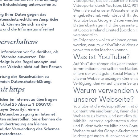
Videoportal, das seit 2006 eine Toch
en Entscheidung unterworfen zu
Videoportal durch YouTube, LLC, 901
Wenn Sie auf unserer Website eine Se
ng Ihrer Daten gegen das
eingebettet hat, verbindet sich Ihr 
atenschutzrechtlichen Ansprüche
YouTube bzw. Google. Dabei werden (
nd, können Sie sich an die
Daten übertragen. Für die gesamte 
 und die Informationsfreiheit
ist Google Ireland Limited (Gordon Ho
verantwortlich.
erverhaltens
Im Folgenden wollen wir Ihnen genaue
werden, warum wir YouTube-Videos e
verwalten oder löschen können.
informieren wir Sie darüber, ob
Was ist YouTube?
r Website auswerten. Die
folgt in der Regel anonym und
Auf YouTube können die User kosten
ser Website nicht auf Ihre Person
kommentieren und selbst hochladen. 
einem der wichtigsten Social-Media-K
rtung der Besuchsdaten zu
unserer Webseite anzeigen können, s
genden Datenschutzerklärung.
Verfügung, den wir auf unserer Seite
it https
Warum verwenden w
unserer Webseite?
cher im Internet zu übertragen
Artikel 25 Absatz 1 DSGVO
).
YouTube ist die Videoplattform mit
ayer Security), einem
Content. Wir sind bemüht, Ihnen die
n Datenübertragung im Internet
Webseite zu bieten. Und natürlich dür
en sicherstellen. Sie erkennen die
Mithilfe unserer eingebetteten Video
enübertragung am kleinen
und Bildern weiteren hilfreichen Con
und der Verwendung des Schemas
Webseite auf der Google-Suchmaschi
ternetadresse.
leichter gefunden. Auch wenn wir ü