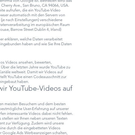
terfirma von Google ist. Betrieben wird das
 Cherry Ave., San Bruno, CA 94066, USA.
ite aufrufen, die ein YouTube-Video
Browser automatisch mit den Servern von
je nach Einstellungen) verschiedene
Datenverarbeitung im europäischen Raum
use, Barrow Street Dublin 4, Irland)
r erklären, welche Daten verarbeitet
ingebunden haben und wie Sie Ihre Daten
los Videos ansehen, bewerten,
Über die letzten Jahre wurde YouTube zu
anäle weltweit. Damit wir Videos auf
tellt YouTube einen Codeausschnitt zur
 eingebaut haben.
ir YouTube-Videos auf
 den meisten Besuchern und dem besten
 bestmögliche User-Erfahrung auf unserer
fen interessante Videos dabei nicht fehlen.
s stellen wir Ihnen neben unseren Texten
tent zur Verfügung. Zudem wird unsere
ne durch die eingebetteten Videos
ber Google Ads Werbeanzeigen schalten,