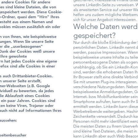
 andere Cookies für andere
unsere LinkedIn-Seite zu verweisen. 
s sind kleine Dateien, die von
als erweiterten Service auf unserer W
espeichert werden. Diese Cookie-
helfen uns zudem mögliche Werbem
-Ordner, quasi dem “Hirn” Ihres
sich für unser Angebot interessieren.
besteht aus einem Namen und
Welche Daten werd
ookies müssen zusätzlich ein oder
gespeichert?
 von Ihnen, wie beispielsweise
lungen. Wenn Sie unsere Seite
Nur durch die bloße Einbindung der S
ser die „userbezogenen“
persönlichen Daten. LinkedIn nennt d
 Dank der Cookies weiß unsere
werden, passive Impressionen. Wenn S
n Ihre gewohnte
beispielsweise unsere Inhalte zu teile
rn hat jedes Cookie eine eigene
personenbezogene Daten als sogena
efox sind alle Cookies in einer
unabhängig, ob Sie ein LinkedIn-Kon
sind, werden die erhobenen Daten I
s auch Drittanbieter-Cookies.
Ihr Browser stellt eine direkte Verbi
unserer Seite erstellt,
Sie mit unseren Plug-ins interagiere
ner-Webseiten (z.B. Google
verschiedene Nutzungsdaten. Neben 
dividuell zu bewerten, da jedes
beispielsweise Anmeldungsdaten, Ger
ie Ablaufzeit eines Cookies
Internet- bzw. Mobilfunkanbieter sein
u ein paar Jahren. Cookies sind
Smartphone aufrufen, kann auch Ihr 
n keine Viren, Trojaner oder
ermittelt werden. LinkedIn kann dies
uch nicht auf Informationen Ihres
Werbetreibende weitergeben. Hashing
Zeichenkette verwandelt. Dadurch ka
aussehen:
Personen nicht mehr identifiziert we
Die meisten Daten zu Ihrem Userverh
sind kleine Text-Dateien, die meist i
eitenbesucher
kann LinkedIn aber auch Web Beacon