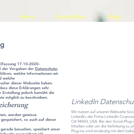
Home
Geschichten
Blog
ng
 (Fassung 17.10.2020-
ß der Vorgaben der
Datenschutz-
klären, welche Informationen wir
d welche
sucher dieser Webseite haben.
 dass diese Erklärungen sehr
er Erstellung jedoch bemüht die
wie möglich zu beschreiben.
LinkedIn Datenschu
eicherung
Wir nutzen auf unserer Webseite Soc
hen, werden gewisse
LinkedIn, der Firma LinkedIn Corporat
 gespeichert, so auch auf dieser
CA 94043, USA. Bei den Social-Plug-i
Inhalten oder um die Verlinkung zu un
 gerade besuchen, speichert unser
Plug-ins sind eindeutig mit dem be
bseite gespeichert ist)