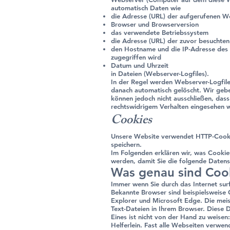
automatisch Daten wie
die Adresse (URL) der aufgerufenen W
Browser und Browserversion
das verwendete Betriebssystem
die Adresse (URL) der zuvor besuchten 
den Hostname und die IP-Adresse des
zugegriffen wird
Datum und Uhrzeit
in Dateien (Webserver-Logfiles).
In der Regel werden Webserver-Logfil
danach automatisch gelöscht. Wir gebe
können jedoch nicht ausschließen, das
rechtswidrigem Verhalten eingesehen 
Cookies
Unsere Website verwendet HTTP-Cooki
speichern.
Im Folgenden erklären wir, was Cookie
werden, damit Sie die folgende Datens
Was genau sind Coo
Immer wenn Sie durch das Internet sur
Bekannte Browser sind beispielsweise C
Explorer und Microsoft Edge. Die meis
Text-Dateien in Ihrem Browser. Diese 
Eines ist nicht von der Hand zu weisen:
Helferlein. Fast alle Webseiten verw