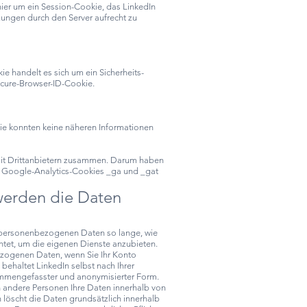
ier um ein Session-Cookie, das LinkedIn
ungen durch den Server aufrecht zu
 handelt es sich um ein Sicherheits-
ecure-Browser-ID-Cookie.
e konnten keine näheren Informationen
mit Drittanbietern zusammen. Darum haben
n Google-Analytics-Cookies _ga und _gat
werden die Daten
e personenbezogenen Daten so lange, wie
htet, um die eigenen Dienste anzubieten.
ezogenen Daten, wenn Sie Ihr Konto
ehaltet LinkedIn selbst nach Ihrer
mmengefasster und anonymisierter Form.
n andere Personen Ihre Daten innerhalb von
 löscht die Daten grundsätzlich innerhalb