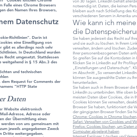
iff “Cookies löschen Chrome”
von 30 Tagen. LinkedIn behält allerdi
m Falle eines Chrome Browsers
notwendig ist. Daten, die keinen Pe
gen den Namen Ihres Browsers,
bleiben auch nach Schließung des Ko
verschiedenen Servern in Amerika und
inem Datenschutz
Wie kann ich meine
die Datenspeicheru
ie-Richtlinien“. Darin ist
Sie haben jederzeit das Recht auf I
ookies eine Einwilligung von
und sie auch zu löschen. In Ihrem Li
r gibt es allerdings noch sehr
verwalten, ändern und löschen. Zude
Richtlinien. In Deutschland wurden
Ihrer personenbezogenen Daten anfo
ales Recht umgesetzt. Stattdessen
So greifen Sie auf die Kontodaten in I
ie weitgehend in § 15 Abs.3 des
Klicken Sie in LinkedIn auf Ihr Profil
„Einstellungen und Datenschutz“. Kl
öchten und technischen
im Abschnitt „So verwendet LinkedIn 
ehlen
können Sie ausgewählte Daten zu Ihr
, dem Request for Comments der
herunterladen.
) namens “HTTP State
Sie haben auch in Ihrem Browser die 
LinkedIn zu unterbinden. Wie oben be
er Daten
meisten Daten über Cookies, die in 
Cookies können Sie verwalten, deakt
Browser Sie haben, funktioniert die 
ser Website elektronisch
der gängigsten Browser finden Sie hi
-Mail-Adresse, Adresse oder
Chrome: Cookies in Chrome löschen, 
n der Übermittlung eines
Safari: Verwalten von Cookies und We
 werden von uns gemeinsam mit
Firefox: Cookies löschen, um Daten z
 zum jeweils angegebenen Zweck
Computer abgelegt haben
an Dritte weitergegeben.
Internet Explorer: Löschen und Verw