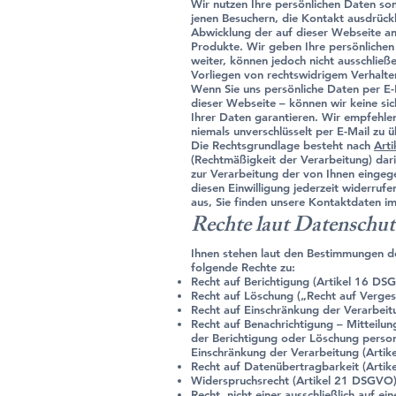
Wir nutzen Ihre persönlichen Daten so
jenen Besuchern, die Kontakt ausdrück
Abwicklung der auf dieser Webseite a
Produkte. Wir geben Ihre persönliche
weiter, können jedoch nicht ausschließ
Vorliegen von rechtswidrigem Verhalt
Wenn Sie uns persönliche Daten per E-M
dieser Webseite – können wir keine si
Ihrer Daten garantieren. Wir empfehlen
niemals unverschlüsselt per E-Mail zu ü
Die Rechtsgrundlage besteht nach
Art
(Rechtmäßigkeit der Verarbeitung) darin
zur Verarbeitung der von Ihnen einge
diesen Einwilligung jederzeit widerrufe
aus, Sie finden unsere Kontaktdaten i
Rechte laut Datenschu
Ihnen stehen laut den Bestimmungen d
folgende Rechte zu:
Recht auf Berichtigung (Artikel 16 DS
Recht auf Löschung („Recht auf Verge
Recht auf Einschränkung der Verarbei
Recht auf Benachrichtigung – Mitteilu
der Berichtigung oder Löschung pers
Einschränkung der Verarbeitung (Arti
Recht auf Datenübertragbarkeit (Arti
Widerspruchsrecht (Artikel 21 DSGVO
Recht, nicht einer ausschließlich auf e