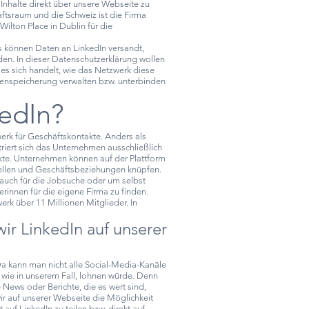
 Inhalte direkt über unsere Webseite zu
aftsraum und die Schweiz ist die Firma
ilton Place in Dublin für die
s können Daten an LinkedIn versandt,
den. In dieser Datenschutzerklärung wollen
 es sich handelt, wie das Netzwerk diese
enspeicherung verwalten bzw. unterbinden
kedIn?
werk für Geschäftskontakte. Anders als
riert sich das Unternehmen ausschließlich
kte. Unternehmen können auf der Plattform
ellen und Geschäftsbeziehungen knüpfen.
auch für die Jobsuche oder um selbst
rinnen für die eigene Firma zu finden.
erk über 11 Millionen Mitglieder. In
.
r LinkedIn auf unserer
 Da kann man nicht alle Social-Media-Kanäle
, wie in unserem Fall, lohnen würde. Denn
 News oder Berichte, die es wert sind,
ir auf unserer Webseite die Möglichkeit
 auf LinkedIn zu teilen bzw. direkt auf