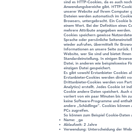
sind es HTTP-Cookies, da es auch noch
Anwendungsbereiche gibt. HTTP-Cookie
unserer Website auf Ihrem Computer g
Dateien werden automatisch im Cookie
Browsers, untergebracht. Ein Cookie 
einem Wert. Bei der Definition eines C
mehrere Attribute angegeben werden.
Cookies speichern gewisse Nutzerdaten
Sprache oder persönliche Seiteneinstel
wieder aufrufen, übermittelt Ihr Brow
Informationen an unsere Seite zurück.
Website, wer Sie sind und bietet Ihne
Standardeinstellung. In einigen Browse
Datei, in anderen wie beispielsweise Fir
einzigen Datei gespeichert.
Es gibt sowohl Erstanbieter Cookies al
Erstanbieter-Cookies werden direkt von 
Drittanbieter-Cookies werden von Part
Analytics) erstellt. Jedes Cookie ist in
Cookie andere Daten speichert. Auch d
variiert von ein paar Minuten bis hin z
keine Software-Programme und enthalte
andere „Schädlinge“. Cookies können a
PCs zugreifen.
So können zum Beispiel Cookie-Daten 
Name: _ga
Ablaufzeit: 2 Jahre
Verwendung: Unterscheidung der Webs