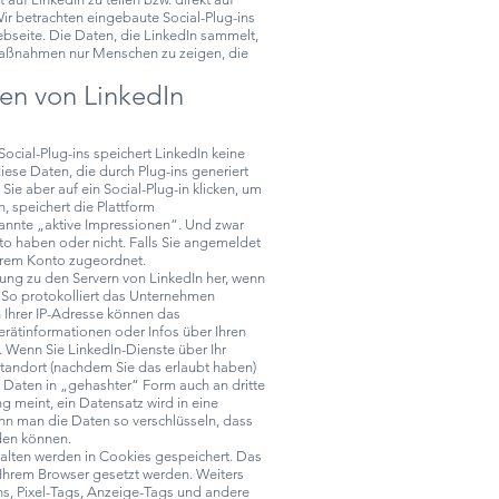
Wir betrachten eingebaute Social-Plug-ins
ebseite. Die Daten, die LinkedIn sammelt,
aßnahmen nur Menschen zu zeigen, die
en von LinkedIn
ocial-Plug-ins speichert LinkedIn keine
iese Daten, die durch Plug-ins generiert
ie aber auf ein Social-Plug-in klicken, um
n, speichert die Plattform
nnte „aktive Impressionen“. Und zwar
to haben oder nicht. Falls Sie angemeldet
hrem Konto zugeordnet.
ndung zu den Servern von LinkedIn her, wenn
n. So protokolliert das Unternehmen
Ihrer IP-Adresse können das
ätinformationen oder Infos über Ihren
. Wenn Sie LinkedIn-Dienste über Ihr
Standort (nachdem Sie das erlaubt haben)
e Daten in „gehashter“ Form auch an dritte
 meint, ein Datensatz wird in eine
nn man die Daten so verschlüsseln, dass
rden können.
alten werden in Cookies gespeichert. Das
n Ihrem Browser gesetzt werden. Weiters
s, Pixel-Tags, Anzeige-Tags und andere