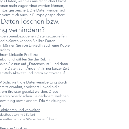
ngs Daten, wenn es aus rechtlicher Pflicht
rsonen mehr zugeordnet werden können,
ntos gespeichert. Die Daten werden auf
 vermutlich auch in Europa gespeichert.
 Daten löschen bzw.
ng verhindern?
hre personenbezogenen Daten zuzugreifen
nkedIn-Konto können Sie Ihre Daten
m können Sie von LinkedIn auch eine Kopie
rdern.
hrem LinkedIn-Profil zu:
symbol und wählen Sie die Rubrik
icken Sie nun auf „Datenschutz“ und dann
Ihre Daten auf „Ändern“. In nur kurzer Zeit
er Web-Aktivität und Ihrem Kontoverlauf
Möglichkeit, die Datenverarbeitung durch
reits erwähnt, speichert LinkedIn die
Ihrem Browser gesetzt werden. Diese
ivieren oder löschen. Je nachdem, welchen
Verwaltung etwas anders. Die Anleitungen
er:
aktivieren und verwalten
bsitedaten mit Safari
u entfernen, die Websites auf Ihrem
alten von Cookies