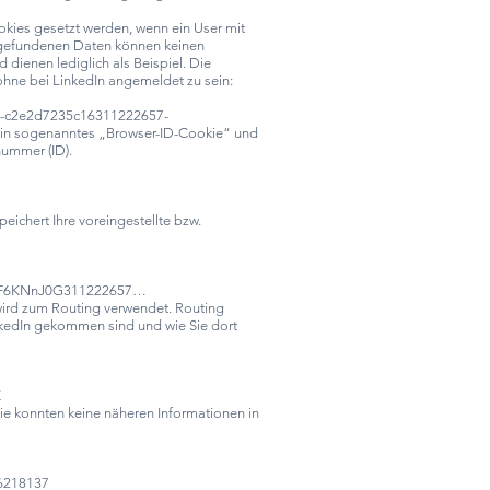
okies gesetzt werden, wenn ein User mit
ie gefundenen Daten können keinen
 dienen lediglich als Beispiel. Die
hne bei LinkedIn angemeldet zu sein:
f-c2e2d7235c16311222657-
ein sogenanntes „Browser-ID-Cookie“ und
snummer (ID).
ichert Ihre voreingestellte bzw.
AQF6KNnJ0G311222657…
ird zum Routing verwendet. Routing
inkedIn gekommen sind und wie Sie dort
X
 konnten keine näheren Informationen in
6218137