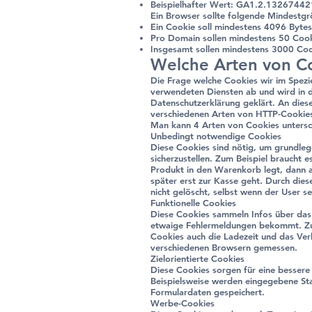
Beispielhafter Wert: GA1.2.132674
Ein Browser sollte folgende Mindestgr
Ein Cookie soll mindestens 4096 Bytes
Pro Domain sollen mindestens 50 Coo
Insgesamt sollen mindestens 3000 Co
Welche Arten von Co
Die Frage welche Cookies wir im Spezi
verwendeten Diensten ab und wird in 
Datenschutzerklärung geklärt. An diese
verschiedenen Arten von HTTP-Cookies
Man kann 4 Arten von Cookies untersc
Unbedingt notwendige Cookies
Diese Cookies sind nötig, um grundle
sicherzustellen. Zum Beispiel braucht e
Produkt in den Warenkorb legt, dann a
später erst zur Kasse geht. Durch die
nicht gelöscht, selbst wenn der User se
Funktionelle Cookies
Diese Cookies sammeln Infos über das
etwaige Fehlermeldungen bekommt. Zu
Cookies auch die Ladezeit und das Ver
verschiedenen Browsern gemessen.
Zielorientierte Cookies
Diese Cookies sorgen für eine bessere 
Beispielsweise werden eingegebene St
Formulardaten gespeichert.
Werbe-Cookies