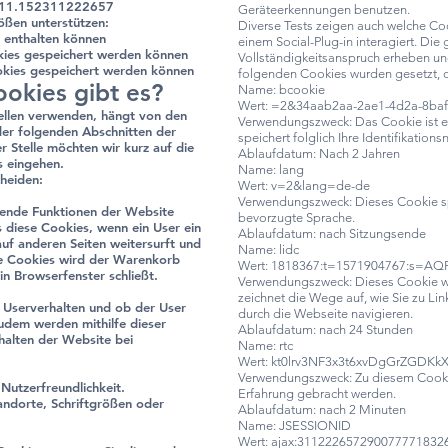
4211.152311222657
Geräteerkennungen benutzen.
ößen unterstützen:
Diverse Tests zeigen auch welche Co
 enthalten können
einem Social-Plug-in interagiert. D
kies gespeichert werden können
Vollständigkeitsanspruch erheben und
okies gespeichert werden können
folgenden Cookies wurden gesetzt, o
okies gibt es?
Name: bcookie
Wert: =2&34aab2aa-2ae1-4d2a-8ba
ellen verwenden, hängt von den
Verwendungszweck: Das Cookie ist 
der folgenden Abschnitten der
speichert folglich Ihre Identifikation
r Stelle möchten wir kurz auf die
Ablaufdatum: Nach 2 Jahren
 eingehen.
Name: lang
heiden:
Wert: v=2&lang=de-de
Verwendungszweck: Dieses Cookie spe
gende Funktionen der Website
bevorzugte Sprache.
s diese Cookies, wenn ein User ein
Ablaufdatum: nach Sitzungsende
uf anderen Seiten weitersurft und
Name: lidc
se Cookies wird der Warenkorb
Wert: 1818367:t=1571904767:s=
in Browserfenster schließt.
Verwendungszweck: Dieses Cookie w
zeichnet die Wege auf, wie Sie zu L
 Userverhalten und ob der User
durch die Webseite navigieren.
dem werden mithilfe dieser
Ablaufdatum: nach 24 Stunden
halten der Website bei
Name: rtc
Wert: kt0lrv3NF3x3t6xvDgGrZGDKk
Verwendungszweck: Zu diesem Cookie
Nutzerfreundlichkeit.
Erfahrung gebracht werden.
andorte, Schriftgrößen oder
Ablaufdatum: nach 2 Minuten
Name: JSESSIONID
Wert: ajax:311222657290077771832