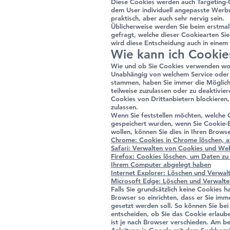
Diese Cookies werden auch Targeting-
dem User individuell angepasste Werbu
praktisch, aber auch sehr nervig sein.
Üblicherweise werden Sie beim erstmal
gefragt, welche dieser Cookiearten Sie
wird diese Entscheidung auch in einem
Wie kann ich Cookie
Wie und ob Sie Cookies verwenden woll
Unabhängig von welchem Service oder 
stammen, haben Sie immer die Möglichk
teilweise zuzulassen oder zu deaktivie
Cookies von Drittanbietern blockieren,
zulassen.
Wenn Sie feststellen möchten, welche 
gespeichert wurden, wenn Sie Cookie-E
wollen, können Sie dies in Ihren Browse
Chrome: Cookies in Chrome löschen, a
Safari: Verwalten von Cookies und Web
Firefox: Cookies löschen, um Daten zu
Ihrem Computer abgelegt haben
Internet Explorer: Löschen und Verwal
Microsoft Edge: Löschen und Verwalt
Falls Sie grundsätzlich keine Cookies h
Browser so einrichten, dass er Sie imm
gesetzt werden soll. So können Sie be
entscheiden, ob Sie das Cookie erlaub
ist je nach Browser verschieden. Am bes