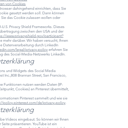
ten von Cookies
Browser dahingehend einrichten, dass Sie
ookie gesetzt werden soll. Dann können
b Sie das Cookie zulassen wollen oder
U-U.S. Privacy Shield Frameworks. Dieses
nübertragung zwischen den USA und der
ps://www.privacyshield.gov/participant?
ie mehr darüber. Wir haben versucht, Ihnen
ie Datenverarbeitung durch LinkedIn
kedin.com/legal/privacy-policy
erfahren Sie
ng des Social-Media-Netzwerks LinkedIn.
tzerklärung
tons und Widgets des Social Media
st Inc.,808 Brannan Street, San Francisco,
he Funktionen nutzen werden Daten (IP-
tpunkt, Cookies) an Pinterest übermittelt,
nformationen Pinterest sammelt und wie sie
://policy.pinterest.com/de/privacy-policy
.
tzerklärung
be-Videos eingebaut. So können wir Ihnen
r Seite präsentieren. YouTube ist ein