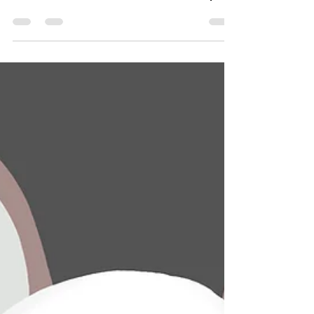
Hugo hat seinen ersten Tag als Lehrling
beim Osterhasen! Was da so passiert
erfahrt ihr in dieser Geschichte. Viel Spaß!