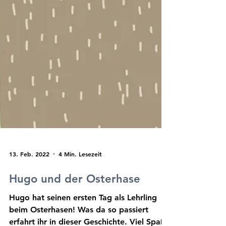
Malen und Rätseln
Sternchen (*)
gekennzeichneten
Bücherkiste
Links sind Affiliate-
Links
.
Dies und Das
Euch entstehen keine
Nachteile beim Preis
Adventskalender
der Artikel ihr
unterstützt damit mich
und meinen Blog.
Vielen Dank!
13. Feb. 2022
4 Min. Lesezeit
Hugo und der Osterhase