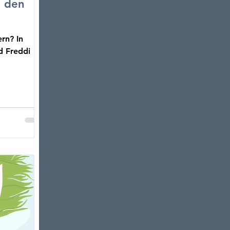
n den
rn? In
nd Freddi