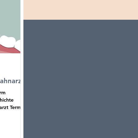
Zahnarzt
orm
hichte
arzt Termin,