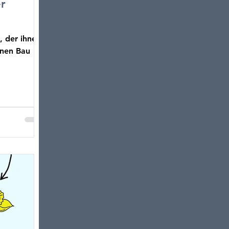
er
, der ihnen
inen Bau