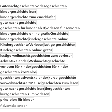
Gutenachtgeschichte
Vorlesegeschichten
kindergeschichte kurz
kindergeschichte zum einschlafen
gute nacht geschichte
geschichten für kinder ab 3
vorlesen für senioren
kindergeschichte online gratis
Geschichte
kindergeschichte
kindergeschichte online
Kindergeschichte
Vorlesen
lustige geschichten
Kindergeschichten online gratis
lustige weihnachtsgeschichten zum vorlesen
Adventskalender
Weihnachtsgeschichte
vorlesen für kinder
geschichten für kinder
geschichten kostenlos
geschichten adventskalender
kurze geschichte
vorweihnachtszeit
Mäuse
geschichten zum lesen
gute nacht geschichte kurz
tiergeschichten
kurzgeschichten zum vorlesen
prinzipien für kinder
Adventskalender