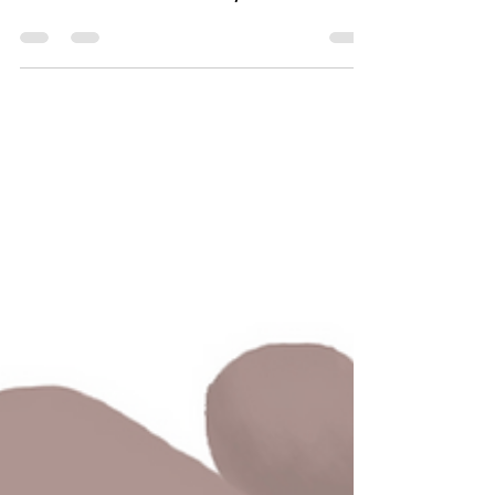
neue Prinzip
Hallo ihr lieben Mäuse. Wisst ihr noch,
was Fritzi und Freddi heute vorhaben?
Genau. Sie wollten zu Leo, der bei Freddi
auf dem Land...