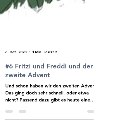
Malen und Rätseln
Sternchen (*)
gekennzeichneten
Bücherkiste
Links sind Affiliate-
Links
.
Dies und Das
Euch entstehen keine
Nachteile beim Preis
Adventskalender
der Artikel ihr
unterstützt damit mich
und meinen Blog.
Vielen Dank!
6. Dez. 2020
3 Min. Lesezeit
#6 Fritzi und Freddi und der
zweite Advent
Und schon haben wir den zweiten Advent!
Das ging doch sehr schnell, oder etwa
nicht? Passend dazu gibt es heute eine
kleine...