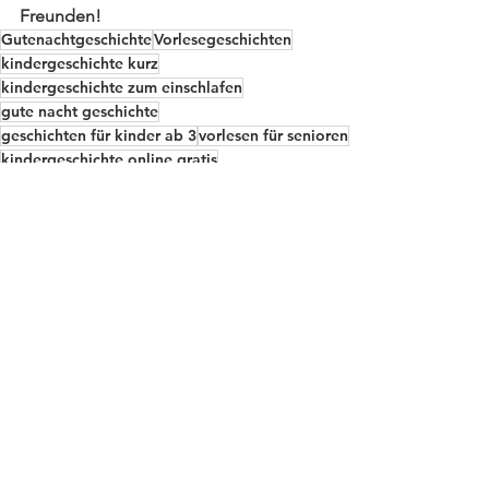
Freunden!
Gutenachtgeschichte
Vorlesegeschichten
kindergeschichte kurz
kindergeschichte zum einschlafen
gute nacht geschichte
geschichten für kinder ab 3
vorlesen für senioren
kindergeschichte online gratis
Kindergeschichten online vorlesen
Geschichte
kindergeschichte
kindergeschichte online
kindergeschichten zum ausdrucken
Tiergeschichten
Kindergeschichte
Vorlesen
lustige geschichten
Kindergeschichten online gratis
lustige weihnachtsgeschichten zum vorlesen
bedeutungvonfarben
fürkindererklärt
erklärsmiralswäreich5
Geschichten