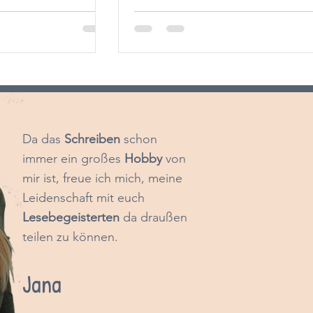
D
a das
Schreiben
schon
immer ein großes
Hobby
von
mir ist, freue ich mich, meine
Leidenschaft mit euch
Lesebegeisterten
da draußen
teilen zu können.
Jana