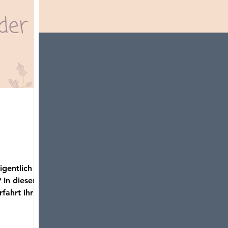
gentlich
 In diesen
fahrt ihr