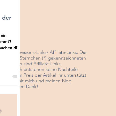
d der
 ein
kommt?
suchen die
*Provisions-Links/ Affiliate-Links: Die
mit Sternchen (*) gekennzeichneten
Links sind Affiliate-Links
.
Euch entstehen keine Nachteile
beim Preis der Artikel ihr unterstützt
damit mich und meinen Blog.
Vielen Dank!