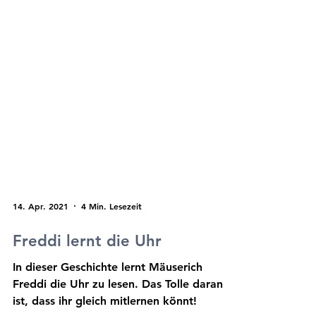
Malen und Rätseln
Sternchen (*)
gekennzeichneten
Bücherkiste
Links sind Affiliate-
Links
.
Dies und Das
Euch entstehen keine
Nachteile beim Preis
Adventskalender
der Artikel ihr
unterstützt damit mich
und meinen Blog.
Vielen Dank!
14. Apr. 2021
4 Min. Lesezeit
Freddi lernt die Uhr
In dieser Geschichte lernt Mäuserich
Freddi die Uhr zu lesen. Das Tolle daran