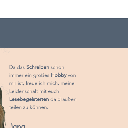
D
a das
Schreiben
schon
immer ein großes
Hobby
von
mir ist, freue ich mich, meine
Leidenschaft mit euch
Lesebegeisterten
da draußen
teilen zu können.
Jana