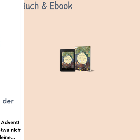
Buch & Ebook
d der
 Advent!
etwa nicht?
eine...