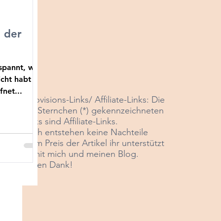
d der
espannt, was
icht habt ihr
fnet...
*Provisions-Links/ Affiliate-Links: Die
mit Sternchen (*) gekennzeichneten
Links sind Affiliate-Links
.
Euch entstehen keine Nachteile
beim Preis der Artikel ihr unterstützt
damit mich und meinen Blog.
Vielen Dank!