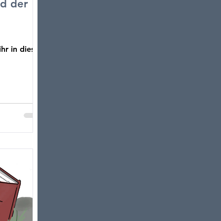
nd der
hr in dieser