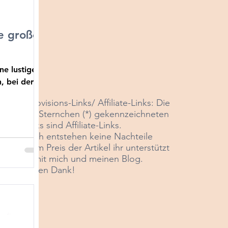
ie große
ne lustige
, bei der
*Provisions-Links/ Affiliate-Links: Die
mit Sternchen (*) gekennzeichneten
Links sind Affiliate-Links
.
Euch entstehen keine Nachteile
beim Preis der Artikel ihr unterstützt
damit mich und meinen Blog.
Vielen Dank!