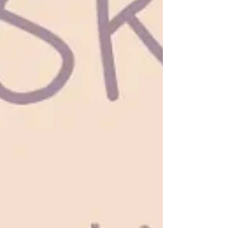
Geschichten
*Provisions-Links/
Affiliate-Links: Die mit