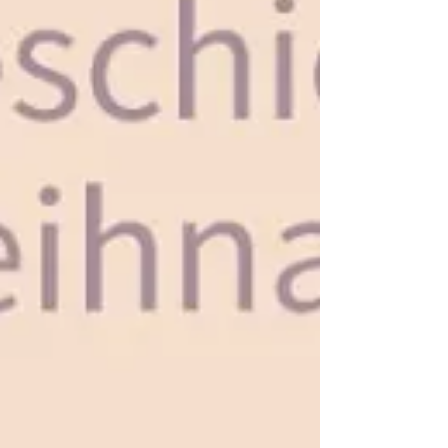
Malen und Rätseln
Sternchen (*)
gekennzeichneten
Bücherkiste
Links sind Affiliate-
Links
.
Dies und Das
Euch entstehen keine
Nachteile beim Preis
Adventskalender
der Artikel ihr
unterstützt damit mich
und meinen Blog.
Vielen Dank!