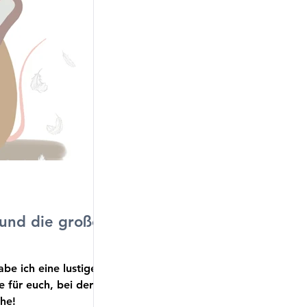
 und die große
abe ich eine lustige
e für euch, bei der
he!