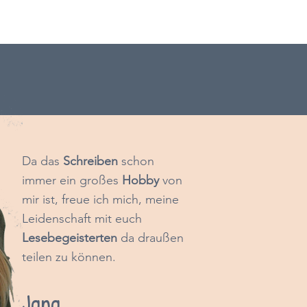
D
a das
Schreiben
schon
immer ein großes
Hobby
von
mir ist, freue ich mich, meine
Leidenschaft mit euch
Lesebegeisterten
da draußen
teilen zu können.
Jana